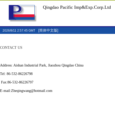
Qingdao Pacific Imp&Exp.Corp.Ltd
[简体中文版]
2026/8/11 2:57:45 GMT
CONTACT US
Address: Aishan Industrial Park, Jiaozhou Qingdao China
Tel: 86-532-86226798
Fax:86-532-86226797
E-mail:Zheqingwang@hotmail.com
Oukunn@hotmail.com